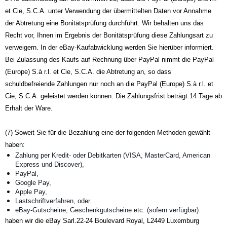
et Cie, S.C.A. unter Verwendung der übermittelten Daten vor Annahme
der Abtretung eine Bonitätsprüfung durchführt. Wir behalten uns das
Recht vor, Ihnen im Ergebnis der Bonitätsprüfung diese Zahlungsart zu
verweigern. In der eBay-Kaufabwicklung werden Sie hierüber informiert.
Bei Zulassung des Kaufs auf Rechnung über PayPal nimmt die PayPal
(Europe) S.à r.l. et Cie, S.C.A. die Abtretung an, so dass
schuldbefreiende Zahlungen nur noch an die PayPal (Europe) S.à r.l. et
Cie, S.C.A. geleistet werden können. Die Zahlungsfrist beträgt 14 Tage ab
Erhalt der Ware.
(7) Soweit Sie für die Bezahlung eine der folgenden Methoden gewählt
haben:
Zahlung per Kredit- oder Debitkarten (VISA, MasterCard, American
Express und Discover),
PayPal,
Google Pay,
Apple Pay,
Lastschriftverfahren, oder
eBay‑Gutscheine, Geschenkgutscheine etc. (sofern verfügbar).
haben wir die eBay Sarl.
22-24 Boulevard Royal, L2449 Luxemburg