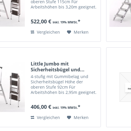
oberen Stufe 115cm Für
Arbeitshöhen bis 3,20m geeignet.
Gewicht: 13,7 kg Wegräummaße
in cm: 174cm Höhe 59cm Breite
522,00 €
*
12cm Dicke bis 150kg belastbar
inkl. 19% MWSt.
Vergleichen
Merken
Little Jumbo mit
Sicherheitsbügel und...
4-stufig mit Gummibelag und
Sicherheitsbügel Höhe der
oberen Stufe 92cm Für
Arbeitshöhen bis 2,95m geeignet.
Gewicht: 10,9 kg Wegräummaße
in cm: 143cm Höhe 57cm Breite
406,00 €
*
12cm Dicke bis 150kg belastbar
inkl. 19% MWSt.
Vergleichen
Merken