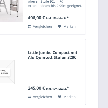
oberen Stufe 92cm Für
Arbeitshöhen bis 2,95m geeignet.
Gewicht: 10,5 kg Wegräummaße
in cm: 143cm Höhe 57cm Breite
406,00 €
*
12cm Dicke bis 150kg belastbar
inkl. 19% MWSt.
Vergleichen
Merken
Little Jumbo Compact mit
Alu-Quintett-Stufen 320C
245,00 €
*
inkl. 19% MWSt.
Vergleichen
Merken