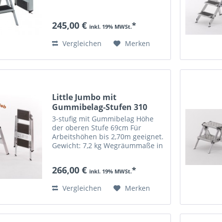
245,00 €
*
inkl. 19% MWSt.
Vergleichen
Merken
Little Jumbo mit
Gummibelag-Stufen 310
3-stufig mit Gummibelag Höhe
der oberen Stufe 69cm Für
Arbeitshöhen bis 2,70m geeignet.
Gewicht: 7,2 kg Wegräummaße in
cm: 112cm Höhe 55cm Breite 7cm
Dicke bis 150kg belastbar
266,00 €
*
inkl. 19% MWSt.
Vergleichen
Merken