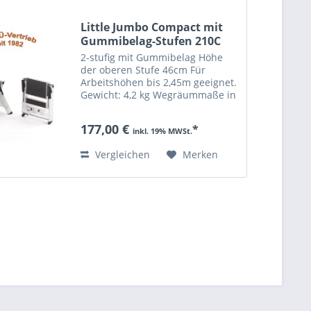
Little Jumbo Compact mit
Gummibelag-Stufen 210C
2-stufig mit Gummibelag Höhe
der oberen Stufe 46cm Für
Arbeitshöhen bis 2,45m geeignet.
Gewicht: 4,2 kg Wegräummaße in
cm: 54,5cm Höhe 48,5cm Breite
8cm Dicke bis 150kg belastbar
177,00 €
*
inkl. 19% MWSt.
Vergleichen
Merken