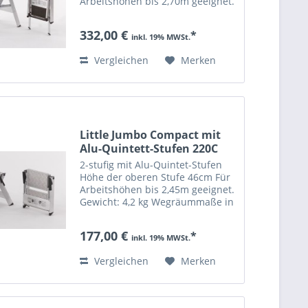
Arbeitshöhen bis 2,70m geeignet.
Gewicht: 8,7 kg Wegräummaße in
cm: 112cm Höhe 55cm Breite
332,00 €
*
12cm Dicke bis 150kg belastbar
inkl. 19% MWSt.
Vergleichen
Merken
Little Jumbo Compact mit
Alu-Quintett-Stufen 220C
2-stufig mit Alu-Quintet-Stufen
Höhe der oberen Stufe 46cm Für
Arbeitshöhen bis 2,45m geeignet.
Gewicht: 4,2 kg Wegräummaße in
cm: 54,5cm Höhe 48,5cm Breite
8cm Dicke bis 150kg belastbar
177,00 €
*
inkl. 19% MWSt.
Vergleichen
Merken