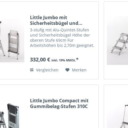
Little Jumbo mit
Sicherheitsbügel und...
3-stufig mit Alu-Quintet-Stufen
und Sicherheitsbügel Höhe der
oberen Stufe 69cm Für
Arbeitshöhen bis 2,70m geeignet.
Gewicht: 8,4 kg Wegräummaße in
cm: 112cm Höhe 55cm Breite
332,00 €
*
12cm Dicke bis 150kg belastbar
inkl. 19% MWSt.
Vergleichen
Merken
Little Jumbo Compact mit
Gummibelag-Stufen 310C