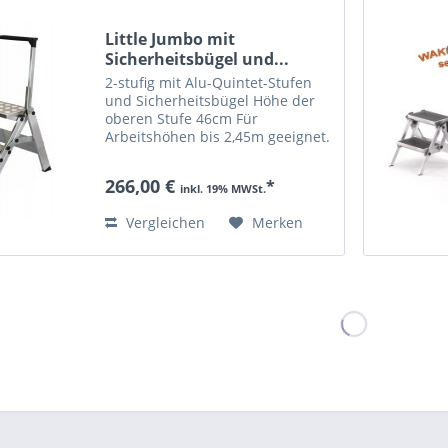
Little Jumbo mit
Sicherheitsbügel und...
2-stufig mit Alu-Quintet-Stufen
und Sicherheitsbügel Höhe der
oberen Stufe 46cm Für
Arbeitshöhen bis 2,45m geeignet.
Gewicht: 4,2 kg Wegräummaße in
cm: 54,5cm Höhe 48,5cm Breite
266,00 €
*
12cm Dicke bis 150kg belastbar
inkl. 19% MWSt.
Vergleichen
Merken